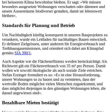
bei heisserem Klima bewohnbar bleiben. Er sagt: «Wir müssen
besonders ausgesetzte Wohnungen verschatten oder dämmen und
unsere Aussenräume biodiverser gestalten, damit sie lebenswert
bleiben».
Standards für Planung und Betrieb
Um Nachhaltigkeit künftig konsequent in unseren Bauprojekten zu
verankern, wurde ein Leitfaden für nachhaltiges Bauen entwickelt.
Er definiert Zielgrössen, unter anderem für Energieverbrauch und
Treibhausgasemissionen, und orientiert sich dabei am Klimapfad
gemäss
SIA 390/1
.
Auch Aspekte wie die Flächeneffizienz werden berücksichtigt: Als
Richtwert gilt ein Flächenverbrauch von 35
m²
pro Person. Damit
wollen wir sowohl ökologische als auch soziale Ziele erreichen.
Stefan Erzinger formuliert es so: «Es ist eine Herausforderung,
unsere Wohnungen so zu bauen und zu vermieten, dass der
wertvolle Boden möglichst vielen Menschen zugutekommt, und
dass möglichst diejenigen in den günstigen Wohnungen leben, die
darauf angewiesen sind».
Bezahlbare Mieten bestätigt