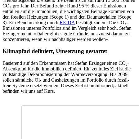
Treibhausgasbilanz erstellt. Sie beläuft sich auf rund 12’000 Tonnen
CO₂ pro Jahr. Der Befund zeigt: Rund 95 % dieser Emissionen
entfallen auf die Immobilien, die wichtigsten Beiträge kommen von
den fossilen Heizungen (Scope 1) und den Baumaterialien (Scope
3). Ein Benchmarking durch
REIDA
bestätigt zudem: Die CO₂-
Emissionen unseres Portfolios sind im Vergleich sehr hoch. Stefan
Erzinger meint: «Daher gibt es gute Gründe, uns zuerst darauf zu
konzentrieren, wenn wir nachhaltiger werden wollen».
Klimapfad definiert, Umsetzung gestartet
Basierend auf den Erkenntnissen hat Stefan Erzinger einen CO₂-
Absenkpfad für die Immobilien definiert. Ein zentrales Ziel ist die
vollständige Dekarbonisierung der Wärmeversorgung: Bis 2039
sollen sämtliche Öl- und Gasheizungen im Portfolio durch fossil-
freie Systeme ersetzt werden. Dieses Ziel ist ambitioniert, aktuell
befinden wir uns auf Kurs.